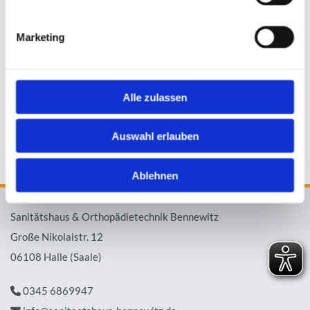
Wir freu­en uns auf Ihre Kon­takt­auf­nah­me.
Marketing
HIER FINDEN SIE UNS
Alle zulassen
Auswahl erlauben
Ablehnen
Sanitätshaus & Orthopädietechnik Bennewitz
Große Nikolaistr. 12
06108 Halle (Saale)
0345 6869947
