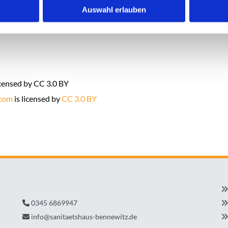
Heise Homepages |
Homepage e
Auswahl erlauben
Heise RegioConcept |
Online 
icensed by CC 3.0 BY
.com
is licensed by
CC 3.0 BY

0345 6869947


info@sanitaetshaus-bennewitz.de

