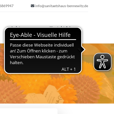
 6869947
info@sanitaetshaus-bennewitz.de

Leistungen
Kontakt & Lage