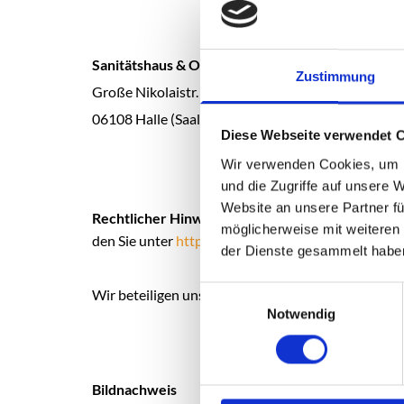
Sa­ni­täts­haus & Or­tho­pä­die­t­ech­nik Ben­ne­witz
Zustimmung
Große Nikolaistr. 12
06108 Halle (Saale)
Diese Webseite verwendet 
Wir verwenden Cookies, um I
und die Zugriffe auf unsere 
Website an unsere Partner fü
Recht­li­cher Hin­weis:
Die EU hat ein On­line-Ver­fah­
möglicherweise mit weiteren
den Sie unter
https://​ec.​europa.​eu/​consumers/​odr/
der Dienste gesammelt habe
Einwilligungsauswahl
Wir be­tei­ligen uns nicht an einem Streit­bei­le­gungs­v
Notwendig
Bild­nach­weis