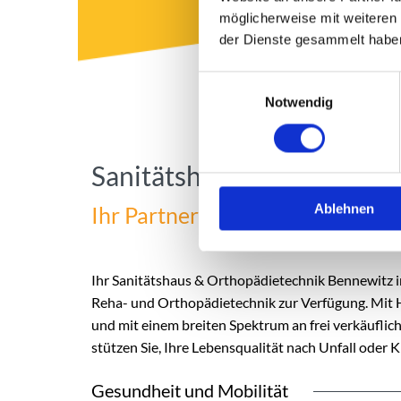
möglicherweise mit weiteren
der Dienste gesammelt habe
Einwilligungsauswahl
Notwendig
Sanitätshaus & Orthopädi
Ablehnen
Ihr Partner in Halle / Saale
Ihr Sa­ni­täts­haus & Or­tho­pä­die­t­ech­nik Ben­ne­wit
Reha- und Or­tho­pä­die­t­ech­nik zur Ver­fü­gung. Mit Hi
und mit einem brei­ten Spek­trum an frei ver­käuf­li­c
stüt­zen Sie, Ihre Le­bens­qua­li­tät nach Un­fall oder 
Gesundheit und Mobilität