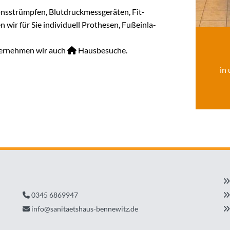
ns­strümp­fen, Blut­druck­mess­ge­rä­ten, Fit­
n wir für Sie in­di­vi­du­ell Pro­the­sen, Fuß­ein­la­
übernehmen wir auch
Hausbesuche.

in 

0345 6869947


info@sanitaetshaus-bennewitz.de

