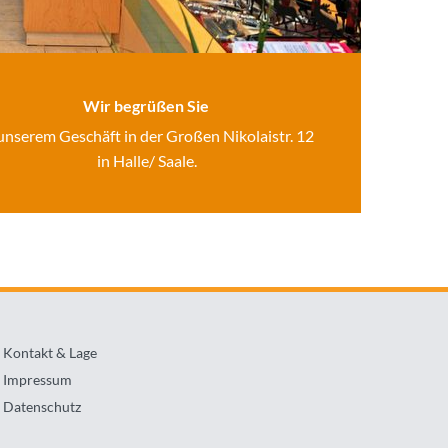
Wir be­grü­ßen Sie
un­se­rem Ge­schäft in der Gro­ßen Ni­ko­lais­tr. 12
in Halle/ Saale.
Kontakt & Lage
Impressum
Datenschutz