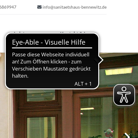
 6869947
info@sanitaetshaus-bennewitz.de

Leistungen
Kontakt & Lage