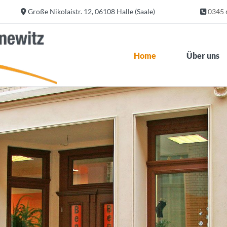
Große Nikolaistr. 12, 06108 Halle (Saale)
0345


Home
Über uns