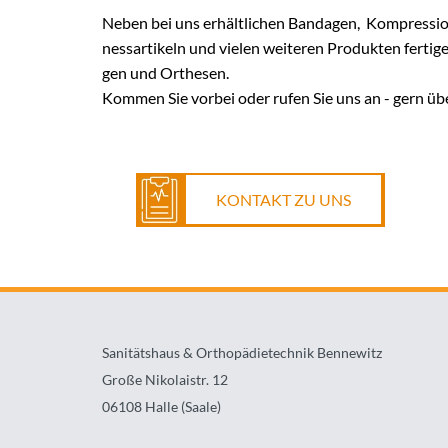
Neben bei uns er­hält­li­chen Ban­da­gen, Kom­pres­si­o
ness­ar­ti­keln und vie­len wei­te­ren Pro­duk­ten fer­ti­ge
gen und Or­the­sen.
Kom­men Sie vor­bei oder rufen Sie uns an - gern 
KONTAKT ZU UNS
Sanitätshaus & Orthopädietechnik Bennewitz
Große Nikolaistr. 12
06108 Halle (Saale)