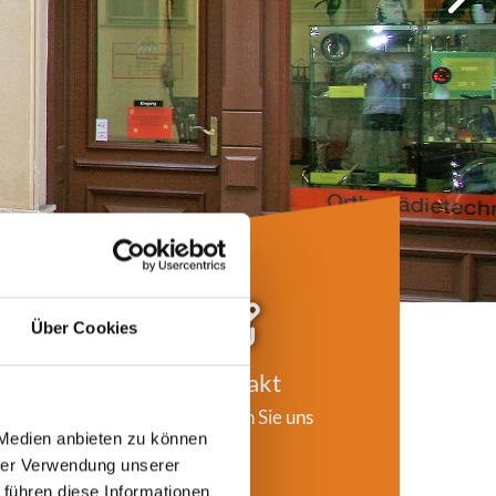

Über Cookies
ik
Kontakt
n
Hier finden Sie uns
 Medien anbieten zu können
hrer Verwendung unserer
 führen diese Informationen