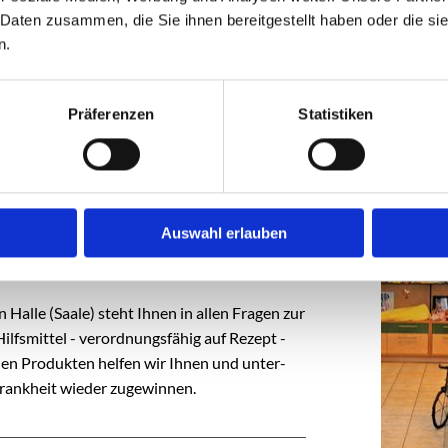
 Daten zusammen, die Sie ihnen bereitgestellt haben oder die s
n.
Präferenzen
Statistiken
etechnik Bennewitz
Auswahl erlauben
z in Halle (Saale) steht Ihnen in allen Fra­gen zur
lfs­mit­tel - ver­ord­nungs­fä­hig auf Re­zept -
hen Pro­duk­ten hel­fen wir Ihnen und un­ter­
Krank­heit wie­der zu­ge­win­nen.